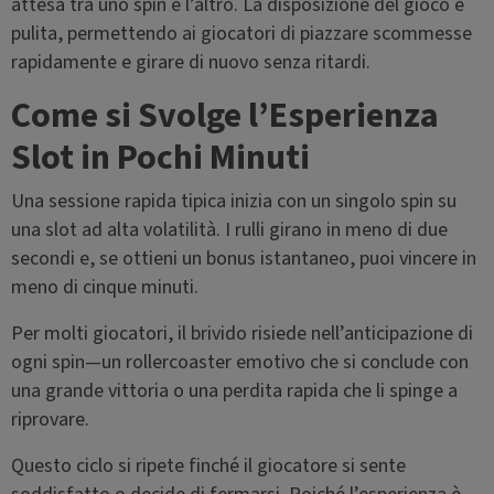
attesa tra uno spin e l’altro. La disposizione del gioco è
pulita, permettendo ai giocatori di piazzare scommesse
rapidamente e girare di nuovo senza ritardi.
Come si Svolge l’Esperienza
Slot in Pochi Minuti
Una sessione rapida tipica inizia con un singolo spin su
una slot ad alta volatilità. I rulli girano in meno di due
secondi e, se ottieni un bonus istantaneo, puoi vincere in
meno di cinque minuti.
Per molti giocatori, il brivido risiede nell’anticipazione di
ogni spin—un rollercoaster emotivo che si conclude con
una grande vittoria o una perdita rapida che li spinge a
riprovare.
Questo ciclo si ripete finché il giocatore si sente