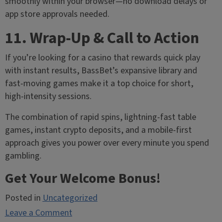
smoothly within your browser—no download delays or
app store approvals needed.
11. Wrap‑Up & Call to Action
If you’re looking for a casino that rewards quick play
with instant results, BassBet’s expansive library and
fast‑moving games make it a top choice for short,
high‑intensity sessions.
The combination of rapid spins, lightning‑fast table
games, instant crypto deposits, and a mobile‑first
approach gives you power over every minute you spend
gambling.
Get Your Welcome Bonus!
Posted in
Uncategorized
on
Leave a Comment