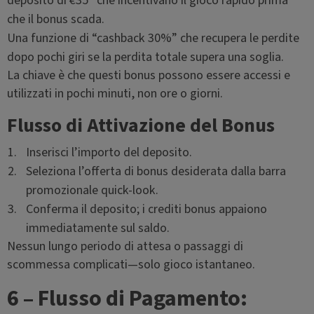
deposito di €35” che incentivano il gioco rapido prima
che il bonus scada.
Una funzione di “cashback 30%” che recupera le perdite
dopo pochi giri se la perdita totale supera una soglia.
La chiave è che questi bonus possono essere accessi e
utilizzati in pochi minuti, non ore o giorni.
Flusso di Attivazione del Bonus
Inserisci l’importo del deposito.
Seleziona l’offerta di bonus desiderata dalla barra
promozionale quick‑look.
Conferma il deposito; i crediti bonus appaiono
immediatamente sul saldo.
Nessun lungo periodo di attesa o passaggi di
scommessa complicati—solo gioco istantaneo.
6 – Flusso di Pagamento: