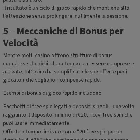
Il risultato è un ciclo di gioco rapido che mantiene alta
l’attenzione senza prolungare inutilmente la sessione.
5 – Meccaniche di Bonus per
Velocità
Mentre molti casino offrono strutture di bonus
complesse che richiedono tempo per essere comprese e
attivate, 24Casino ha semplificato le sue offerte per i
giocatori che vogliono ricompense rapide.
Esempi di bonus di gioco rapido includono:
Pacchetti di free spin legati a depositi singoli—una volta
raggiunto il deposito minimo di €20, ricevi free spin che
puoi usare immediatamente.
Offerte a tempo limitato come “20 free spin per un