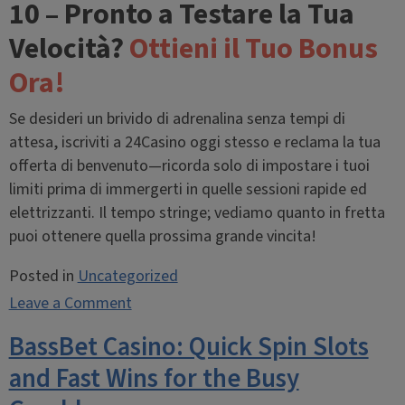
10 – Pronto a Testare la Tua
Velocità?
Ottieni il Tuo Bonus
Ora!
Se desideri un brivido di adrenalina senza tempi di
attesa, iscriviti a 24Casino oggi stesso e reclama la tua
offerta di benvenuto—ricorda solo di impostare i tuoi
limiti prima di immergerti in quelle sessioni rapide ed
elettrizzanti. Il tempo stringe; vediamo quanto in fretta
puoi ottenere quella prossima grande vincita!
Posted in
Uncategorized
on
Leave a Comment
24Casino:
BassBet Casino: Quick Spin Slots
Gioco
and Fast Wins for the Busy
Rapidissimo