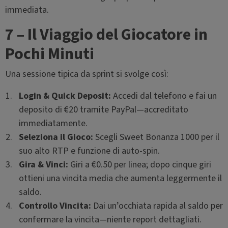
immediata.
7 – Il Viaggio del Giocatore in
Pochi Minuti
Una sessione tipica da sprint si svolge così:
Login & Quick Deposit:
Accedi dal telefono e fai un
deposito di €20 tramite PayPal—accreditato
immediatamente.
Seleziona il Gioco:
Scegli Sweet Bonanza 1000 per il
suo alto RTP e funzione di auto‑spin.
Gira & Vinci:
Giri a €0.50 per linea; dopo cinque giri
ottieni una vincita media che aumenta leggermente il
saldo.
Controllo Vincita:
Dai un’occhiata rapida al saldo per
confermare la vincita—niente report dettagliati.