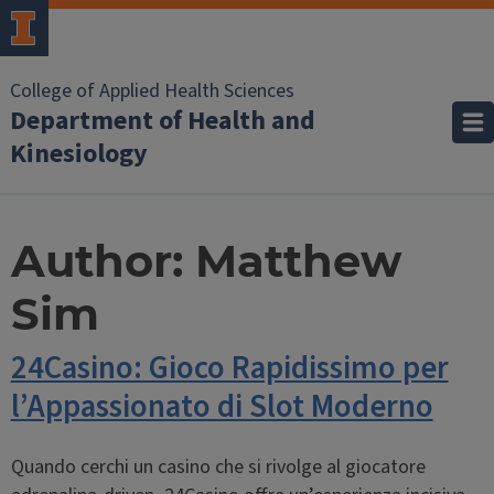
College of Applied Health Sciences
Department of Health and
Kinesiology
Author:
Matthew
Sim
24Casino: Gioco Rapidissimo per
l’Appassionato di Slot Moderno
Quando cerchi un casino che si rivolge al giocatore