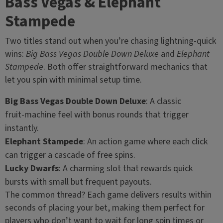
Bass Vegas & Elephant
Stampede
Two titles stand out when you’re chasing lightning‑quick
wins:
Big Bass Vegas Double Down Deluxe
and
Elephant
Stampede
. Both offer straightforward mechanics that
let you spin with minimal setup time.
Big Bass Vegas Double Down Deluxe
: A classic
fruit‑machine feel with bonus rounds that trigger
instantly.
Elephant Stampede
: An action game where each click
can trigger a cascade of free spins.
Lucky Dwarfs
: A charming slot that rewards quick
bursts with small but frequent payouts.
The common thread? Each game delivers results within
seconds of placing your bet, making them perfect for
players who don’t want to wait for long spin times or