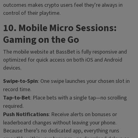
outcomes makes crypto users feel they’re always in
control of their playtime.
10. Mobile Micro Sessions:
Gaming on the Go
The mobile website at BassBet is fully responsive and
optimized for quick access on both iOS and Android
devices.
Swipe‑to‑Spin
: One swipe launches your chosen slot in
record time.
Tap‑to‑Bet
: Place bets with a single tap—no scrolling
required.
Push Notifications
: Receive alerts on bonuses or
leaderboard changes without leaving your phone.
Because there’s no dedicated app, everything runs