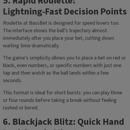
5. Rapid Roulette:
Lightning‑Fast Decision Points
Roulette at BassBet is designed for speed lovers too.
The interface shows the ball’s trajectory almost
immediately after you place your bet, cutting down
waiting time dramatically.
The game’s simplicity allows you to place a bet on red or
black, even numbers, or specific numbers with just one
tap and then watch as the ball lands within a few
seconds.
This format is ideal for short bursts: you can play three
or four rounds before taking a break without feeling
rushed or bored.
6. Blackjack Blitz: Quick Hand