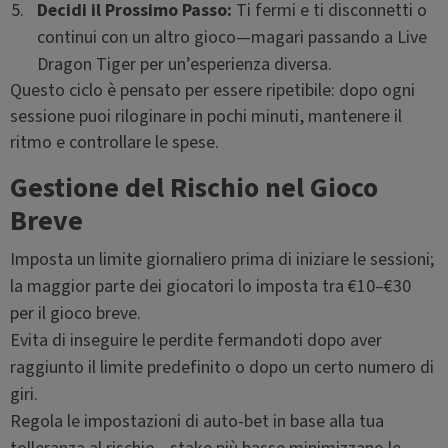
Decidi il Prossimo Passo:
Ti fermi e ti disconnetti o
continui con un altro gioco—magari passando a Live
Dragon Tiger per un’esperienza diversa.
Questo ciclo è pensato per essere ripetibile: dopo ogni
sessione puoi riloginare in pochi minuti, mantenere il
ritmo e controllare le spese.
Gestione del Rischio nel Gioco
Breve
Imposta un limite giornaliero prima di iniziare le sessioni;
la maggior parte dei giocatori lo imposta tra €10–€30
per il gioco breve.
Evita di inseguire le perdite fermandoti dopo aver
raggiunto il limite predefinito o dopo un certo numero di
giri.
Regola le impostazioni di auto‑bet in base alla tua