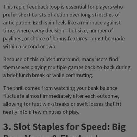
This rapid feedback loop is essential for players who
prefer short bursts of action over long stretches of
anticipation. Each spin feels like a mini‑race against
time, where every decision—bet size, number of
paylines, or choice of bonus features—must be made
within a second or two.
Because of this quick turnaround, many users find
themselves playing multiple games back‑to‑back during
a brief lunch break or while commuting.
The thrill comes from watching your bank balance
fluctuate almost immediately after each outcome,
allowing for fast win‑streaks or swift losses that fit
neatly into a few minutes of play.
3. Slot Staples for Speed: Big