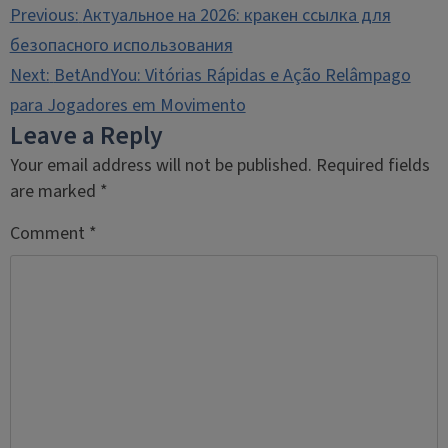
Post
Previous:
Актуальное на 2026: кракен ссылка для
navigation
безопасного использования
Next:
BetAndYou: Vitórias Rápidas e Ação Relâmpago
para Jogadores em Movimento
Leave a Reply
Your email address will not be published.
Required fields
are marked
*
Comment
*